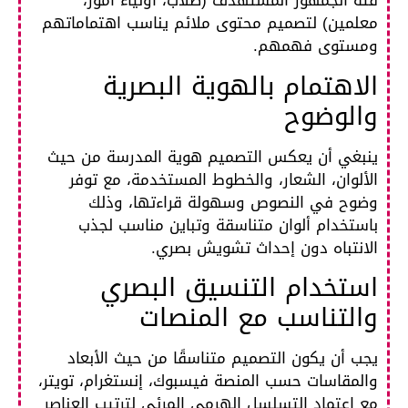
فئة الجمهور المستهدف (طلاب، أولياء أمور،
معلمين) لتصميم محتوى ملائم يناسب اهتماماتهم
ومستوى فهمهم.​
الاهتمام بالهوية البصرية
والوضوح
ينبغي أن يعكس التصميم هوية المدرسة من حيث
الألوان، الشعار، والخطوط المستخدمة، مع توفر
وضوح في النصوص وسهولة قراءتها، وذلك
باستخدام ألوان متناسقة وتباين مناسب لجذب
الانتباه دون إحداث تشويش بصري.​
استخدام التنسيق البصري
والتناسب مع المنصات
يجب أن يكون التصميم متناسقًا من حيث الأبعاد
والمقاسات حسب المنصة فيسبوك، إنستغرام، تويتر،
مع اعتماد التسلسل الهرمي المرئي لترتيب العناصر