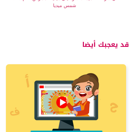
شمس ميديا
د يعجبك أيضا