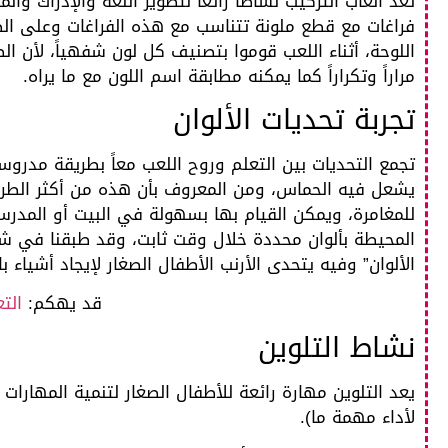
تعد ألعاب التركيب نشاطاً رائعاً لتطوير اللغة والإدراك و
فراغات مع قطع ملونة تتناسب مع هذه الفراغات وعلى ال
اللوحة، أثناء اللعب قوموا بتصنيف كل لون شفهياً، لأن
مراراً وتكراراً كما يمكنه مطابقة اسم اللون مع ما يراه.
تجربة تحديات الألوان
تجمع التحديات بين التعلم وروح اللعب معاً بطريقة مد
يشعل فيه الحماس، ومن المعروف بأن هذه من أكثر الطرق
للمغامرة، ويمكن القيام بها بسهولة في البيت أو المدرسة
المحيطة بألوان محددة خلال وقت ثابت، وقد طبقنا في 
الألوان” وفيه يتحدى الأرنب الأطفال الصغار لإيجاد أشياء بال
قد يهكم:
التع
نشاط التلوين
يعد التلوين مهارة رائعة للأطفال الصغار لتنمية المهارات
لأداء مهمة ما).